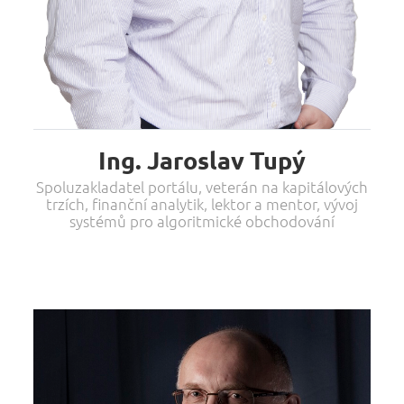
Ing. Jaroslav Tupý
Spoluzakladatel portálu, veterán na kapitálových
trzích, finanční analytik, lektor a mentor, vývoj
systémů pro algoritmické obchodování