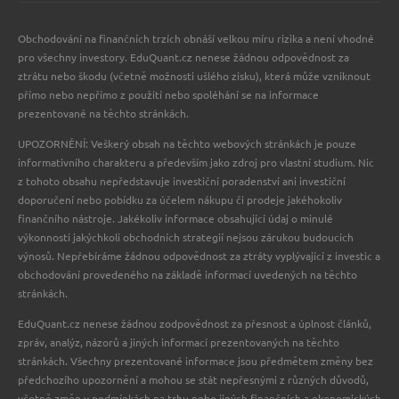
Obchodování na finančních trzích obnáší velkou míru rizika a není vhodné
pro všechny investory. EduQuant.cz nenese žádnou odpovědnost za
ztrátu nebo škodu (včetně možnosti ušlého zisku), která může vzniknout
přímo nebo nepřímo z použití nebo spoléhání se na informace
prezentované na těchto stránkách.
UPOZORNĚNÍ: Veškerý obsah na těchto webových stránkách je pouze
informativního charakteru a především jako zdroj pro vlastní studium. Nic
z tohoto obsahu nepředstavuje investiční poradenství ani investiční
doporučení nebo pobídku za účelem nákupu či prodeje jakéhokoliv
finančního nástroje. Jakékoliv informace obsahující údaj o minulé
výkonnosti jakýchkoli obchodních strategií nejsou zárukou budoucích
výnosů. Nepřebíráme žádnou odpovědnost za ztráty vyplývající z investic a
obchodování provedeného na základě informací uvedených na těchto
stránkách.
EduQuant.cz nenese žádnou zodpovědnost za přesnost a úplnost článků,
zpráv, analýz, názorů a jiných informací prezentovaných na těchto
stránkách. Všechny prezentované informace jsou předmětem změny bez
předchozího upozornění a mohou se stát nepřesnými z různých důvodů,
včetně změn v podmínkách na trhu nebo jiných finančních a ekonomických