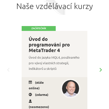
Naše vzdělávací kurzy
ZAČÁTEČNÍK
ZAČ
Úv
Úvod do
ba
programování pro
Me
MetaTrader 4
Kurz
Úvod do jazyka MQL4, používaného
plat
pro vývoj vlastních strategií,
zlepš
indikátorů a skriptů
back
jinýc
(stále
(
online)
onli
(zdarma)
(neomezeno)
(ne