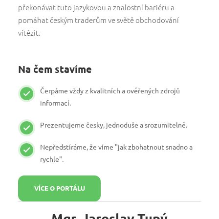
překonávat tuto jazykovou a znalostní bariéru a
pomáhat českým traderům ve světě obchodování
vítězit.
Na čem stavíme
Čerpáme vždy z kvalitních a ověřených zdrojů
informací.
Prezentujeme česky, jednoduše a srozumitelně.
Nepředstíráme, že víme "jak zbohatnout snadno a
rychle".
VÍCE O PORTÁLU
Mgr. Jaroslav Tupý