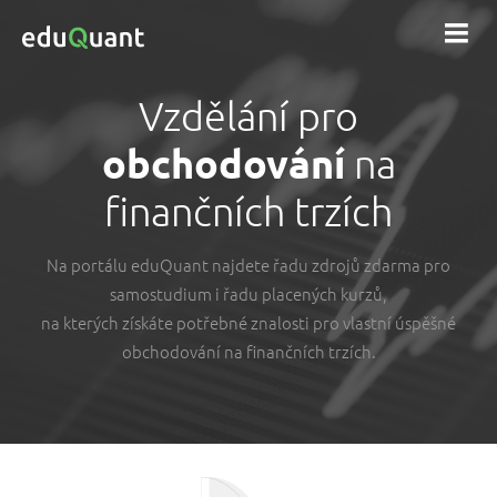
Vzdělání pro
KURZY
obchodování
na
PRODUKTY
finančních trzích
MEETUP
Na portálu eduQuant najdete řadu zdrojů zdarma pro
O PORTÁLU
samostudium i řadu placených kurzů,
na kterých získáte potřebné znalosti pro vlastní úspěšné
KONTAKTY
obchodování na finančních trzích.